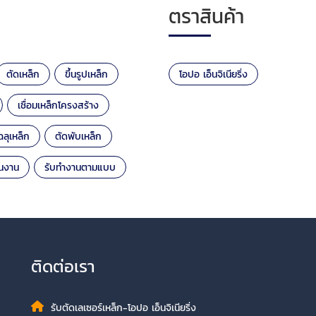
ตราสินค้า
ตัดเหล็ก
ขึ้นรูปเหล็ก
โอปอ เอ็นจิเนียริ่ง
เชื่อมเหล็กโครงสร้าง
ฉลุเหล็ก
ตัดพับเหล็ก
้นงาน
รับทำงานตามแบบ
ติดต่อเรา
รับตัดเลเซอร์เหล็ก-โอปอ เอ็นจิเนียริ่ง