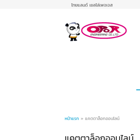
ไทยแลนด์ เยลโล่เพจเจส
หน้าแรก
»
แคตตาล็อกออนไลน์
แคตตาล็อกออนไลน์