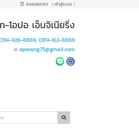
ใบเสนอราคา
|
เข้าสู่ระบบ
|
ก-โอปอ เอ็นจิเนียริ่ง
094-926-8869
089-163-8869
,
oporeng75@gmail.com