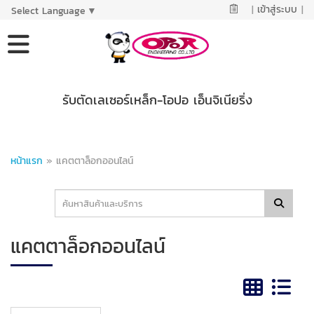
|
เข้าสู่ระบบ
|
Select Language
▼
รับตัดเลเซอร์เหล็ก-โอปอ เอ็นจิเนียริ่ง
หน้าแรก
»
แคตตาล็อกออนไลน์
แคตตาล็อกออนไลน์