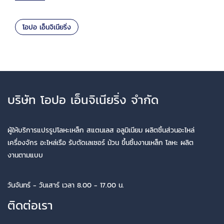
โอปอ เอ็นจิเนียริ่ง
บริษัท โอปอ เอ็นจิเนียริ่ง จำกัด
ผู้ให้บริการแปรรูปโลหะเหล็ก สแตนเลส อลูมิเนียม ผลิตชิ้นส่วนอะไหล่
เครื่องจักร อะไหล่เรือ รับตัดเลเซอร์ ม้วน ขึ้นชิ้นงานเหล็ก โลหะ ผลิต
งานตามแบบ
วันจันทร์ - วันเสาร์ เวลา 8.00 - 17.00 น.
ติดต่อเรา