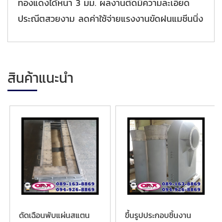
ทองแดงได้หนา 3 มม. ผลงานตัดมีความละเอียด
ประณีตสวยงาม ลดค่าใช้จ่ายแรงงานขัดฝนแมชีนนิ่ง
สินค้าแนะนำ
ดัดเฉือนพับแผ่นสแตน
ขึ้นรูปประกอบชิ้นงาน