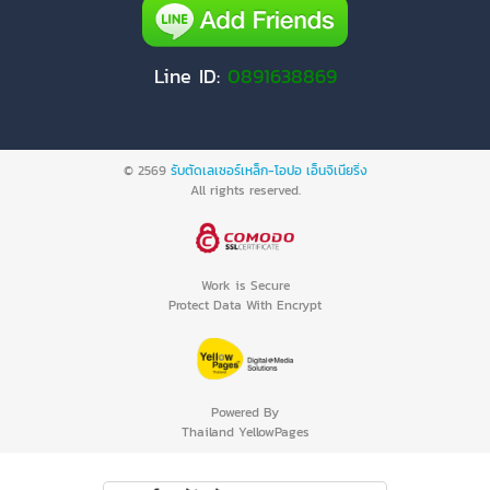
Line ID:
0891638869
© 2569
รับตัดเลเซอร์เหล็ก-โอปอ เอ็นจิเนียริ่ง
All rights reserved.
Work is Secure
Protect Data With Encrypt
Powered By
Thailand YellowPages